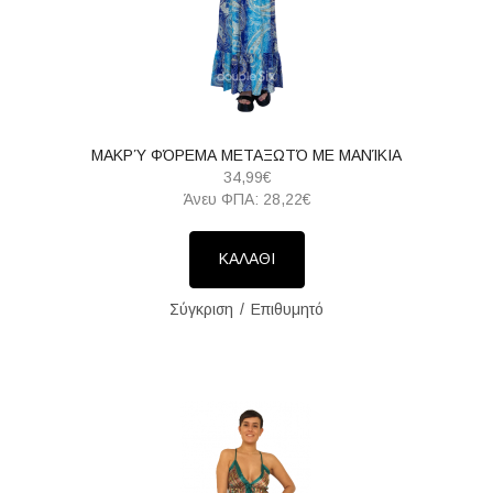
ΜΑΚΡΎ ΦΌΡΕΜΑ ΜΕΤΑΞΩΤΌ ΜΕ ΜΑΝΊΚΙΑ
34,99€
Άνευ ΦΠΑ: 28,22€
ΚΑΛΑΘΙ
Σύγκριση
Επιθυμητό