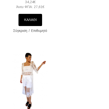
34,24€
Άνευ ΦΠΑ: 27,61€
ΚΑΛΑΘΙ
Σύγκριση
Επιθυμητό