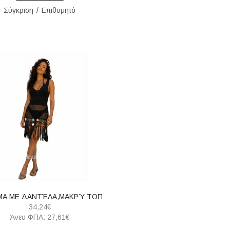
Σύγκριση
Επιθυμητό
Α ΜΕ ΔΑΝΤΈΛΑ,ΜΑΚΡΎ ΤΟΠ
34,24€
Άνευ ΦΠΑ: 27,61€