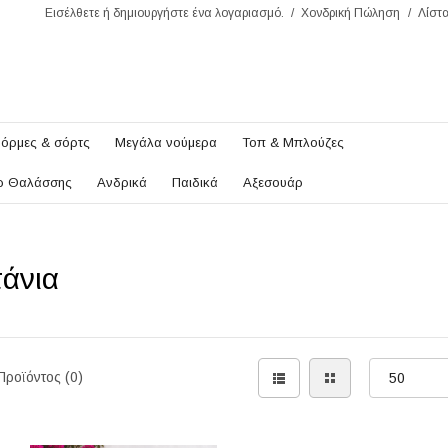
Εισέλθετε
ή
δημιουργήστε
ένα λογαριασμό.
Χονδρική Πώληση
Λίστα
όρμες & σόρτς
Μεγάλα νούμερα
Τοπ & Μπλούζες
άρ Θαλάσσης
Ανδρικά
Παιδικά
Αξεσουάρ
άνια
Προϊόντος (0)